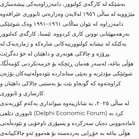
بەشێکە لە کارگەی کولتوور، دامەزراوەیەکی پیشەسازی
مێژوویە لە ساڵی ١٩٥٦ لەلایەن وەزارەتی ئابووری عێراقەوە
دامەزراوە. لە نێوان ساڵانی ١٩٦١–١٩٩١ وەک شوێنێکی
بەرهەمهێنانی تووتن کاری کردووە. ئێستا، کارگەی کەلتوور
یەکێکە لە نیشانە کولتوورییەکانی شارەکە و ژمارەیەک لە
پڕۆژە و چالاکی هونەری و داهێنان لە خۆ دەگرێت.
هۆڵی بناغە، لەسەر هەمان ڕێچکە بۆ خزمەتکردنی کۆمەڵگا،
شوێنێکی مۆدێرنە و بەپێی ستانداردە نێودەوڵەتییەکان نۆژەن
کراوەتەوە کە گونجاو بێت بۆ بەستنی چالاکی داهێنان و
کارسازی و ئابووری.
لە ساڵی ٢٠٢٥، بە شانازییەوە میوانداری یەکەم کۆڕبەندی
ئابووری دێلفی (Delphi Economic Forum) کرد بە
ئامادەبوونی دەیان سەرکردە و پسپۆری ناوخۆیی و نێودەڵەتی.
هۆڵی بناغە بە خۆڕایی بەردەستە بۆ هەموو ئەو چالاکییانەی