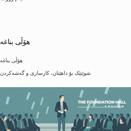
هۆڵی بناغه
هۆڵی بناغه
شوێنێک بۆ داهێنان، کارسازی و گەشەکردن