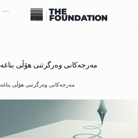
بازبدە بۆ ناوەڕۆکی سەرەکی
مەرجەکانی وەرگرتنی هۆڵی بناغه
مەرجەکانی وەرگرتنی هۆڵی بناغه