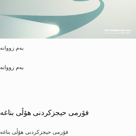
بەم زووانە
بەم زووانە
فۆرمی حیجزکردنی هۆڵی بناغە
فۆرمی حیجزکردنی هۆڵی بناغە