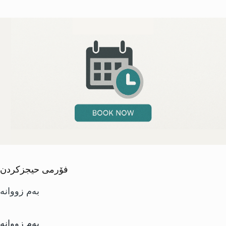
فۆرمی حیجزکردن
بەم زووانە
بەم زووانە