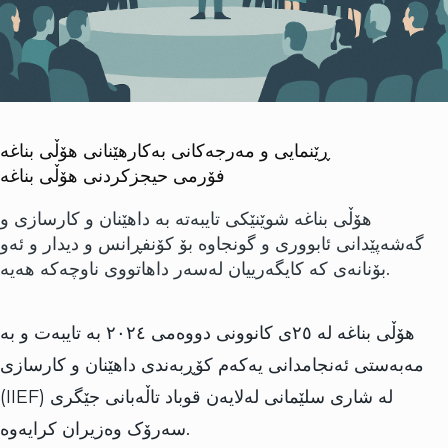
ڕێنمایی و مەرجەکانی بەکارهێنانی هۆڵی بناغە
فۆرمی حیجزکردنی هۆڵی بناغە
هۆڵی بناغە شوێنێکی تایبەتە بە داهێنان و کارسازی و
گەشەپێدانی ئابووری و گونجاوە بۆ کۆنفڕانس و دیدار و ئەو
بۆنانەی کە کایگەرییان لەسەر داهاتووی ناوچەکە هەیە.
هۆڵی بناغە لە ٢٥ی کانوونی دووەمی ٢٠٢٤ بە تایبەت و بە
مەبەستی ئەنجامدانی یەکەم کۆڕبەندی داهێنان و کارسازی
(IIEF) لە شاری سلێمانی لەلایەن قوباد تاڵەبانی جێگری
سەرۆک وەزیران کرایەوە.