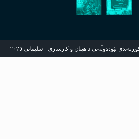
ۆڕبەندی نێودەوڵەتی داهێنان و کارسازی - سلێمانی ٢٠٢٥