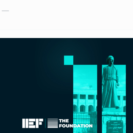
بازبدە بۆ ناوەڕۆکی سەرەکی