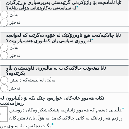
ئایا ئامادەیت بۆ واژۆکردنی گرێبەستی بەرپرسیاری و ڕێزگرتن
لە سیاسەتی بەکارهێنانی هۆڵی بناغە؟
بەڵێ
نەخێر
ئایا چالاکیەکەت هیچ ناوەڕۆکێک لە خۆوە دەگرێت کە لەوانەیە
لە ڕووی سیاسی یان کەلتوری هەستیار بێت؟
بەڵێ
نەخێر
ئایا دەتەوێت چالاکیەکەت لە ماڵپەڕی فاونديشەن بڵاو
بکرێتەوە؟
بەڵێ، لە لیستەکە دایبنێن
نەخێر
تکایە هەموو خانه‌کانی خوارەوە چێک بکە بۆ دڵنیابوون لە
ڕەزامەندیت.
دڵنیایی دەدەم کە هەموو زانیارییە پێشکەشکراوەکان دروستن.
ڕازیم هەر زیانێک لە کاتی چالاکیەکەمدا بە هۆڵ یان ئامێرەکان
بگات دەکەوێتە ئەستۆی من.