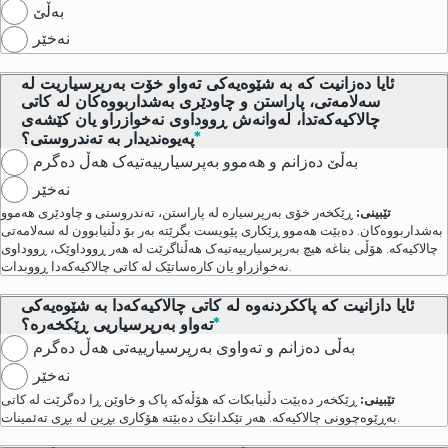
بەڵێ
نەخێر
ئایا دەزانیت کە بە شێوەیەکی تەواو خۆت بەرپرسیاریت لە
سەلامەتی، پاراستن و چاودێری بەشداربووەکان لە کاتی
چالاکیەکەتدا، لەوانەش ڕووداوی نەخوازراو یان کێشەی
پەیوەندیدار بە تەندروستی؟
بەڵێ دەزانم و هەموو بەپرسیارییەتیەک هەڵ دەگرم
نەخێر
تێبینی:
ڕێکخەر خۆی بەرپرسیارە لە پاراستن، تەندروستی و چاودێری هەموو
بەشداربووەکان. دەبێت هەموو ڕێکاری پێویست بگرێتە بەر بۆ دڵنیابوون لە سەلامەتی
چالاکیەکە. هۆڵی بناغه هیچ بەرپرسیارییەتیەک هەڵناگرێت لە هەر ڕووداوێک، ڕووداوی
نەخوازراو یان کارەساتێک لە کاتی چالاکیەکەدا ڕووبدات.
ئایا دازانیت کە پاککردنەوە لە کاتی چالاکیەکەدا بە شێوەیەکی
تەواو بەرپرسیاریی ڕێکخەرە؟
بەڵی دەزانم و تەواوی بەرپرسیارییەتی هەڵ دەگرم
نەخێر
تێبینی:
ڕێکخەر دەبێت دڵنیابکات کە هۆڵەکە پاک و خاوێن ڕا دەگرێت لە کاتی
بەڕێوەچوونی چالاکیەکە. هەر تێکدانێک دەبێتە هۆکاری بڕین لە بڕی تەئمینات.