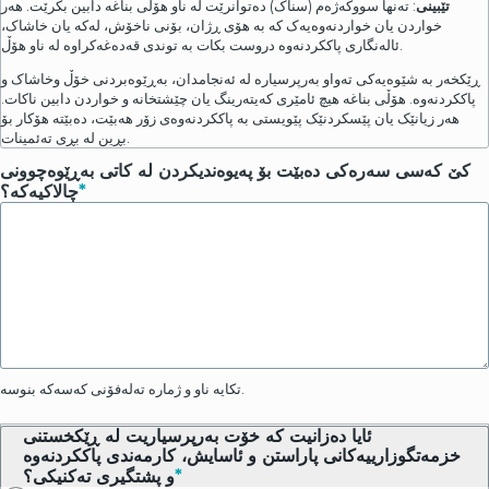
تێبینی
: تەنها سووکەژەم (سناک) دەتوانرێت لە ناو هۆڵی بناغە دابین بکرێت. هەر
خواردن یان خواردنەوەیەک کە بە هۆی ڕژان، بۆنی ناخۆش، لەکە یان خاشاک،
ئالەنگاری پاککردنەوە دروست بکات بە توندی قەدەغەکراوە لە ناو هۆڵ.
ڕێکخەر بە شێوەیەکی تەواو بەرپرسیارە لە ئەنجامدان، بەڕێوەبردنی خۆڵ وخاشاک و
پاککردنەوە. هۆڵی بناغە هیچ ئامێری کەیتەرینگ یان چێشتخانە و خواردن دابین ناکات.
هەر زیانێک یان پێسکردنێک پێویستی بە پاککردنەوەی زۆر هەبێت، دەبێتە هۆکار بۆ
بڕین لە بڕی تەئمینات.
کێ کەسی سەرەکی دەبێت بۆ پەیوەندیکردن لە کاتی بەڕێوەچوونی
چالاکیەکە؟
تکایە ناو و ژمارە تەلەفۆنی کەسەکە بنوسە.
ئایا دەزانیت کە خۆت بەرپرسیاریت لە ڕێکخستنی
خزمەتگوزارییەکانی پاراستن و ئاسایش، کارمەندی پاککردنەوە
و پشتگیری تەکنیکی؟