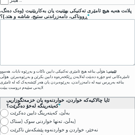
هیتر ...
پلانت هەیە هیچ ئامێری تەکنیکی بهێنیت یان بەکاربێنیت (وەک دەنگ،
ڕووناکی، دامەزراندنی ستیج، شاشە و هتد.)؟
تێبینی:
هۆڵی بناغە هیچ ئامێری تەکنیکی دابین ناکات و بەڕێوە نابات. هەموو
ئامێرەکانی ئەو جۆرە دەبێت لەلایەن ڕێکخەرەوە دابین بکرێن و بەڕێوەببرێن. هۆڵی
بناغە بەرپرس نییە لە دامەزراندن، بەڕێوەبردن یان هەر کێشەیەک کە لە ئامێری
لایەنی سێیەم دروست ببێت.
ئایا چالاکیەکە خواردن، خواردنەوە یان خزمەتگوزاریی
کەیتەرینگە لەخۆ دەگرێت؟
بەڵێ، کەیتەرینگ دابین دەکرێت
بەڵێ، تەنها خواردنی سوک (سناک)
نەخێر، خواردن و خواردنەوە پێشکەش ناکرێت