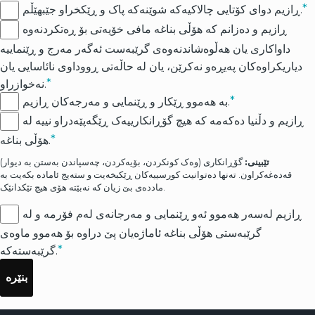
ڕازیم دوای کۆتایی چالاکیەکە شوێنەکە پاک و ڕێکخراو جێبهێڵم.
ڕازیم و دەزانم کە هۆڵی بناغە مافی خۆیەتی بۆ ڕەتکردنەوە
داواکاری یان هەڵوەشاندنەوەی گرێبەست ئەگەر مەرج و ڕێنماییە
دیاریکراوەکان پەیڕەو نەکرێن، یان لە حاڵەتی ڕووداوی نائاسایی یان
نەخوازراو.
بە هەموو ڕێکار و ڕێنمایی و مەرجەکان ڕازیم.
ڕازیم و دڵنیا دەکەمە کە هیچ گۆڕانکارییەک ڕێگەپێەدراو نییە لە
هۆڵی بناغه.
تێبینی:
گۆڕانکاری (وەک کونکردن، بۆیەکردن، چەسپاندن بەستن بە دیوار)
قەدەغەکراون. تەنها دەتوانیت کورسییەکان ڕێکبخەیت و ستەیج ئامادە بکەیت بە
ماددەی بێ‌ زیان کە نەبێتە هۆی هیچ تێکدانێک.
ڕازیم لەسەر هەموو ئەو ڕێنمایی و مەرجانەی لەم فۆرمە و لە
گرێبەستی هۆڵی بناغە ئاماژەیان پێ دراوە بۆ هەموو ماوەی
گرێبەستەکە.