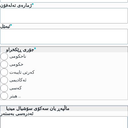
ژمارەی تەلەفۆن
ئیمێل
جۆری ڕێکخراو
ناحکومی
حکومی
کەرتی تایبەت
ئەکادیمی
کەسی
هیتر ...
ماڵپەڕ یان سەکۆی سۆشیال میدیا
ئەدرەسی بەستەر