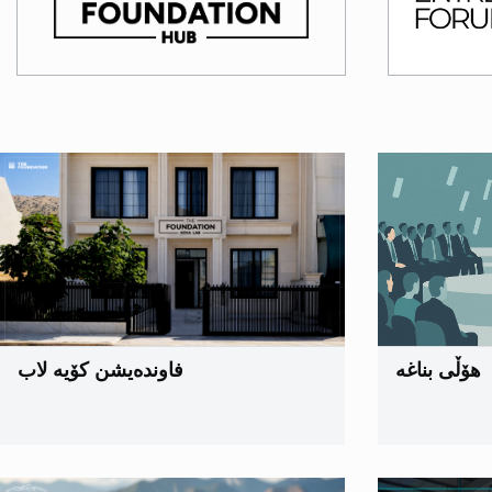
هۆڵی بناغه
فاوندەیشن کۆیە لاب