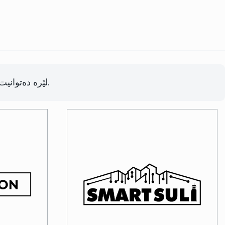
لێرە دەتوانیت پەرە بە بیرۆکەکانت بدەیت.
Image