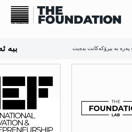
ببە ئ
Image