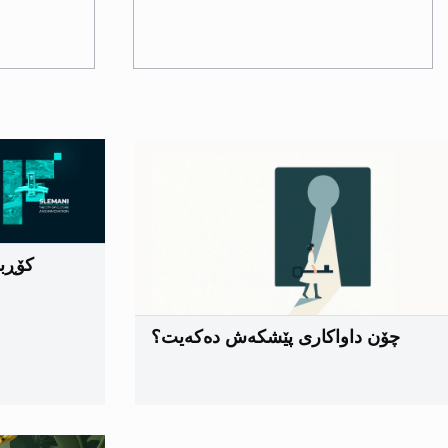
کۆڕبە
چۆن داواکاری پێشکەش دەکەیت؟