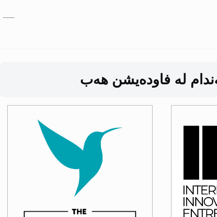
بازبدە بۆ ناوەڕۆکی سەرەکی
ەندام لە فاودەیشن هەب
Image
Image