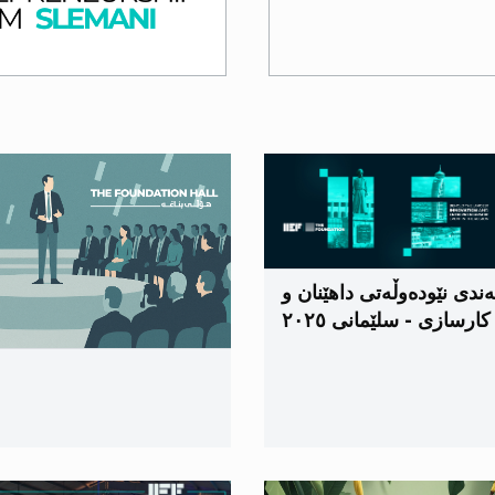
ندی نێودەوڵەتی داهێنان و
کارسازی - سلێمانی ٢٠٢٥