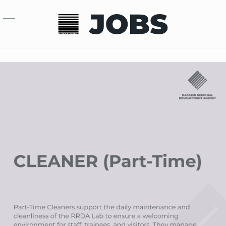
بازبدە بۆ ناوەڕۆکی سەرەکی