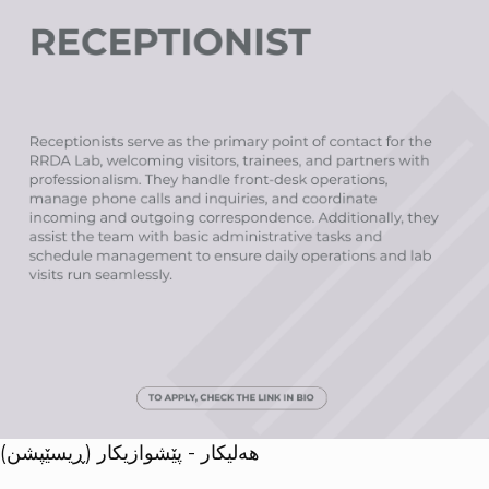
هەلیکار - پێشوازیکار (ڕیسێپشن)