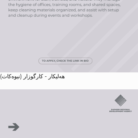
هەلیکار - کارگوزار (نیوەکات)