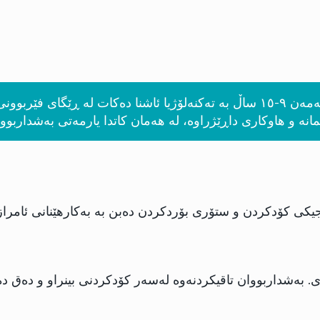
پرۆگرامی هاوینەی داهێنەرانی داهاتوو منداڵانی تەمەن ٩-١٥ ساڵ بە تەکنەلۆژیا 