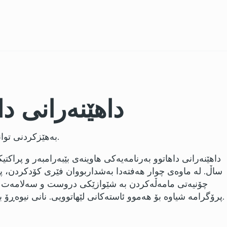
داهێنەرانی داهات
بەهێزکردنی توانای منداڵان بە داڕشتنی کۆد، دیزاینی یاری، ئەنیمەیشن، و سەلامەتی دیجیتاڵی – 4 بۆ 27ی ئابی 2025، لە فاوەندەیشن هەب.
ساڵ. لە ماوەی چوار هەفتەدا بەشداربووان فێری کۆدکردن، پە
چۆنیەتی مامەڵەکردن بە شێوازێکی دروست و سەلامەت لە 
پرۆگرامە شیاوە بۆ هەموو ئاستەکانی لێهاتوویی. نانی نیوەڕۆ بۆ بەشداربووان دابین دەکرێت.