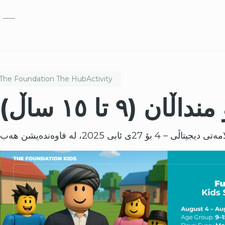
بازبدە بۆ ناوەڕۆکی سەرەکی
The Foundation
The Hub
Activity
٩ تا ١٥ ساڵ)