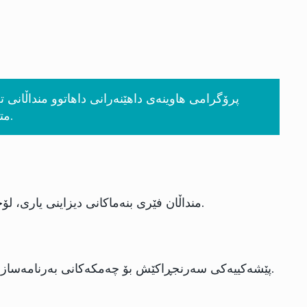
متمانە و هاوکاری داڕێژراوە، لە هەمان کاتدا یارمەتی بەشداربووان دەدات بۆ بەدەستهێنانی کارامەیی دیجیتاڵی بنەڕەتی.
منداڵان فێری بنەماکانی دیزاینی یاری، لۆجیکی کۆدکردن و ستۆری بۆردکردن دەبن بە بەکارهێنانی ئامرازە دۆستەکانی سەرەتایی بۆ دروستکردنی یارییە کارلێککارەکان.
پێشەکییەکی سەرنجڕاکێش بۆ چەمکەکانی بەرنامەسازی. بەشداربووان تاقیکردنەوە لەسەر کۆدکردنی بینراو و دەق دەکەن بۆ دروستکردنی ئەنیمەیشن، ئەپ، یان یارییە بچووکەکان.