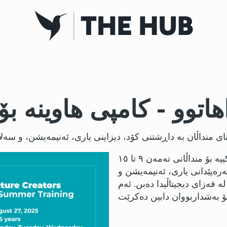
وو - کامپی هاوینە بۆ منداڵان (
داهێنەرانی داهاتوو بەرنامەیەکی هاوینەی بێبەرامبەر و پراکتیکییە بۆ منداڵانی تەمەن ٩ تا ١٥
رەپێدانی یاری، ئەنیمەیشن و
فەزای دیجیتاڵیدا دەبن. ئەم