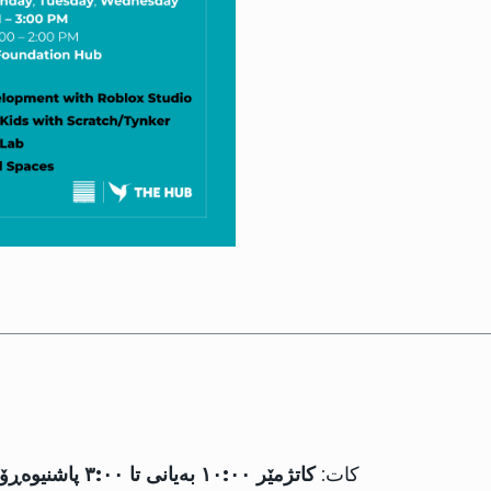
کات:
کاتژمێر ١٠:٠٠ بەیانی تا ٣:٠٠ پاشنیوەڕۆ (لەگەڵ پشووی نیوەڕۆ لە کاتژمێر ١:٠٠ بۆ ٢:٠٠ی پاشنیوەڕۆ)