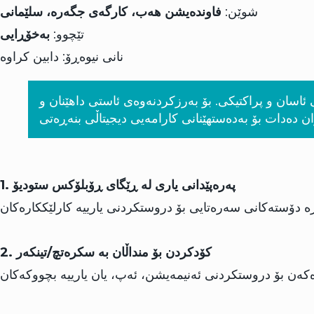
شوێن:
فاوندەیشن هەب، کارگەی جگەرە، سلێمانی
تێچوو:
بەخۆڕایی
نانی نیوەڕۆ: دابین کراوە
ئاشنا دەکات لە ڕێگای فێربوونی ئاسان و پراکتیکی. بۆ بەرزکردنەوەی ئاستی داهێنان و
1. پەرەپێدانی یاری لە ڕێگای ڕۆبلۆکس ستودیۆ
2. کۆدکردن بۆ منداڵان بە سکرەتچ/تینکەر