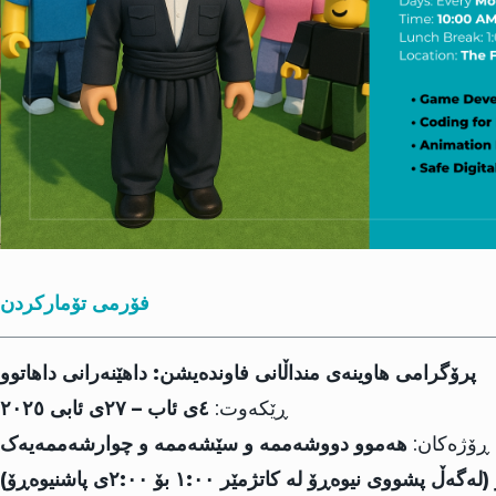
فۆرمی تۆمارکردن
پرۆگرامی هاوینەی منداڵانی فاوندەیشن: داهێنەرانی داهاتوو
ڕێکەوت:
٤ی ئاب – ٢٧ی ئابی ٢٠٢٥
ڕۆژەکان:
هەموو دووشەممە و سێشەممە و چوارشەممەیەک