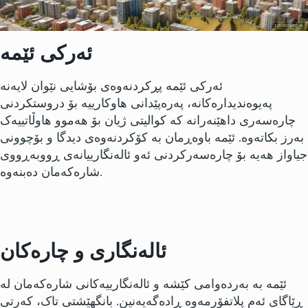
ئەرکی ئێمە
ئەرکی ئێمە پڕکردنەوەی بۆشایی نێوان لایەنە
پەیوەندیدارەکانە، پەرەپێدانی هاوکارییە بۆ دروستکردنی
چارەسەری داهێنەرانە کە کوالیتی ژیان بۆ هەموو هاوڵاتییەک
بەرز بکاتەوە. ئێمە باوەڕمان بە کۆکردنەوەی دیدگا و بۆچوونی
جیاواز هەیە بۆ چارەسەرکردنی ئەو ئالەنگارییانەی ڕووبەڕووی
شارەکەمان دەبنەوە.
ئالەنگاری و چارەکان
ئێمە بە بەردەوامی کێشە و ئالەنگارییەکانی شارەکەمان لە
ڕێاگای ئەم پلاتفۆرمەوە ڕادەگەیەنین. بانگهێشتی تاک، کەرتی