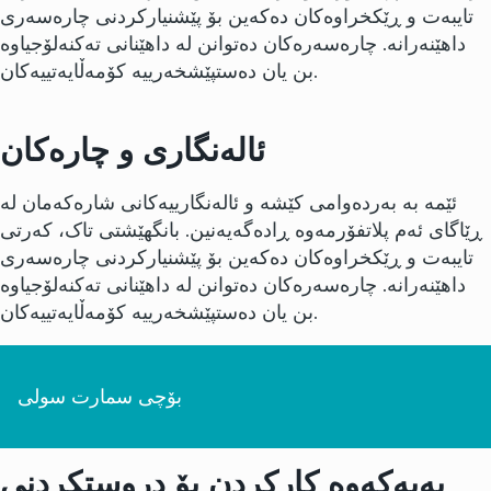
تایبەت و ڕێکخراوەکان دەکەین بۆ پێشنیارکردنی چارەسەری
داهێنەرانە. چارەسەرەکان دەتوانن لە داهێنانی تەکنەلۆجیاوە
بن یان دەستپێشخەرییە کۆمەڵایەتییەکان.
ئالەنگاری و چارەکان
ئێمە بە بەردەوامی کێشە و ئالەنگارییەکانی شارەکەمان لە
ڕێاگای ئەم پلاتفۆرمەوە ڕادەگەیەنین. بانگهێشتی تاک، کەرتی
تایبەت و ڕێکخراوەکان دەکەین بۆ پێشنیارکردنی چارەسەری
داهێنەرانە. چارەسەرەکان دەتوانن لە داهێنانی تەکنەلۆجیاوە
بن یان دەستپێشخەرییە کۆمەڵایەتییەکان.
بۆچی سمارت سولی
بەیەکەوە کارکردن بۆ دروستکردنی