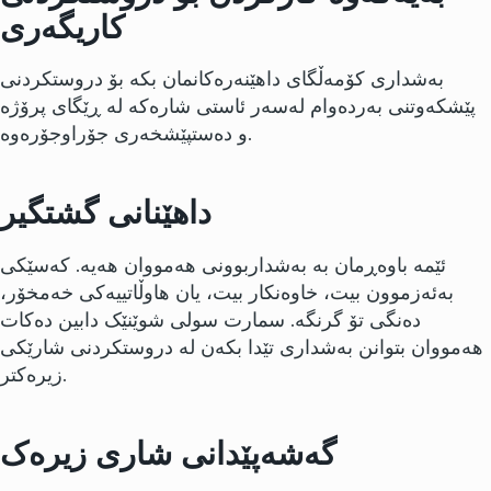
کاریگەری
بەشداری کۆمەڵگای داهێنەرەکانمان بکە بۆ دروستکردنی
پێشکەوتنی بەردەوام لەسەر ئاستی شارەکە لە ڕێگای پرۆژە
و دەستپێشخەری جۆراوجۆرەوە.
داهێنانی گشتگیر
ئێمە باوەڕمان بە بەشداربوونی هەمووان هەیە. کەسێکی
بەئەزموون بیت، خاوەنکار بیت، یان هاوڵاتییەکی خەمخۆر،
دەنگی تۆ گرنگە. سمارت سولی شوێنێک دابین دەکات
هەمووان بتوانن بەشداری تێدا بکەن لە دروستکردنی شارێکی
زیرەکتر.
گەشەپێدانی شاری زیرەک