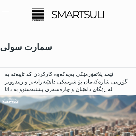
بازبدە بۆ ناوەڕۆکی سەرەکی
سمارت سولی
ئێمە پلاتفۆرمێکی بەیەکەوە کارکردن کە تایبەتە بە
گۆڕینی شارەکەمان بۆ شوێنێکی داهێنەرانەتر و زیندووتر
لە ڕێگای داهێنان و چارەسەری پشتبەستوو بە داتا.