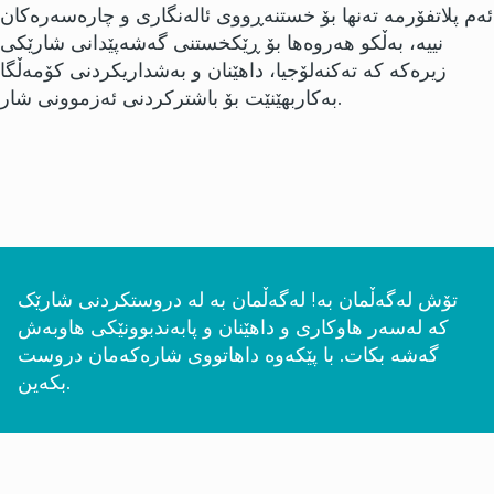
ئەم پلاتفۆرمە تەنها بۆ خستنەڕووی ئالەنگاری و چارەسەرەکان
نییە، بەڵکو هەروەها بۆ ڕێکخستنی گەشەپێدانی شارێکی
زیرەکە کە تەکنەلۆجیا، داهێنان و بەشداریکردنی کۆمەڵگا
بەکاربهێنێت بۆ باشترکردنی ئەزموونی شار.
تۆش لەگەڵمان بە! لەگەڵمان بە لە دروستکردنی شارێک
کە لەسەر هاوکاری و داهێنان و پابەندبوونێکی هاوبەش
گەشە بکات. با پێکەوە داهاتووی شارەکەمان دروست
بکەین.