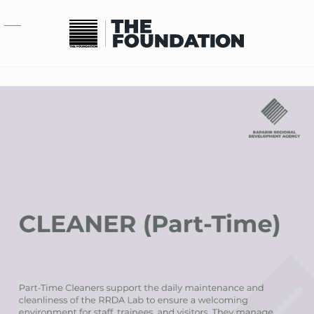
بازبدە بۆ ناوەڕۆکی سەرەکی