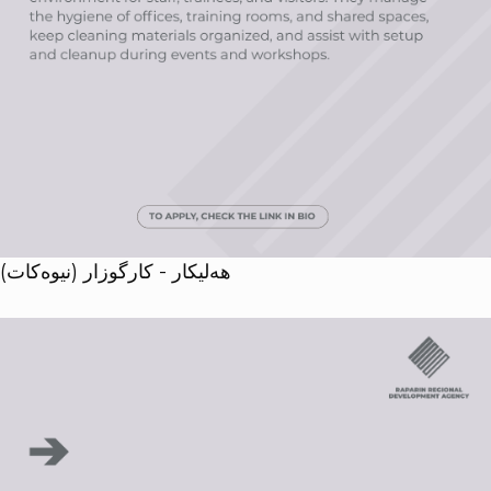
هەلیکار - کارگوزار (نیوەکات)