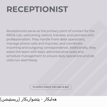
هەلیکار - پێشوازیکار (ڕیسێپشن)