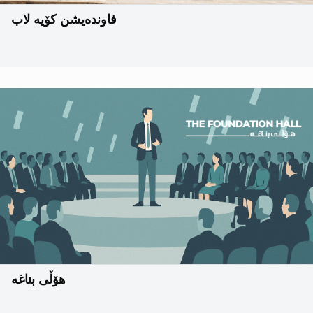
فاوندەیشن کۆیە لاب
هۆڵی بناغه