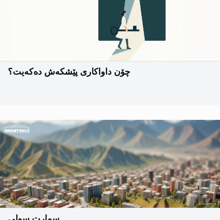
چۆن داواکاری پێشکەش دەکەیت؟
سمارت سولی