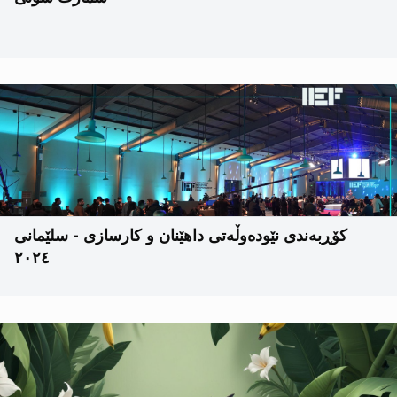
کۆڕبەندی نێودەوڵەتی داهێنان و کارسازی - سلێمانی
٢٠٢٤