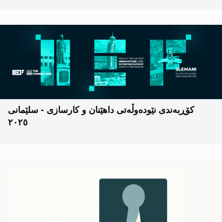
کۆڕبەندی نێودەوڵەتی داهێنان و کارسازی - سلێمانی
٢٠٢٥