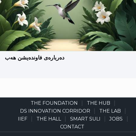
دەربارەی فاوندەیشن هەب
THE FOUNDATION
THE HUB
Main
navigation
DS INNOVATION CORRIDOR
THE LAB
IIEF
THE HALL
SMART SULI
JOBS
CONTACT