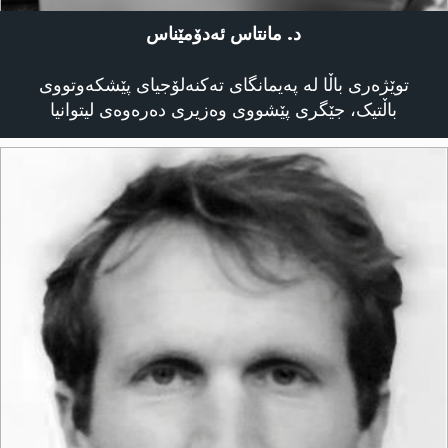
د. مانتاس ئەدۆمێناس
توێژەری باڵا لە پەیمانگای تەکنەلۆجیای پێشکەوتووی
باڵتیک، جێگری پێشووی وەزیری دەرەوەی لیتوانیا