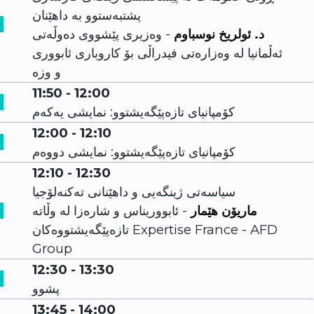
پشتبەستوو بە داهێنان
د. ئولریخ نوسباوم
- وەزیری پێشووی دەوڵەتی
ئەڵمانیا لە وەزارەتی فیدراڵی بۆ کاروباری ئابووری
و وزە
11:50 - 12:00
کۆمپانیای تازەپێگەیشتوو: نمایشی یەکەم
12:00 - 12:10
کۆمپانیای تازەپێگەیشتوو: نمایشی دووەم
12:10 - 12:30
سیاسەتی ژینگەیی و داهێنانی تەکنەلۆجیا
ماریۆن هێمار
- ئابووریناس و شارەزا لە وڵاتە
تازەپێگەیشتووەکان Expertise France - AFD
Group
12:30 - 13:30
پشوو
13:45 - 14:00