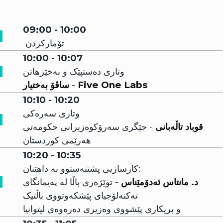
09:00 - 10:00
تۆمارکردن
10:00 - 10:07
وتاری دەستپێک و بەخێرهاتن
Five One Labs
-
ساڤۆ بەختیار
10:10 - 10:20
وتاری سەرەکی
قوباد تاڵەبانی
- جێگری سەرۆکوەزیرانی حکومەتی
هەرێمی کوردستان
10:20 - 10:35
کارسازیی پشتبەستوو بە داهێنان:‌
د. مانتاس ئەدۆمێناس
- توێژەری باڵا لە پەیمانگای
تەکنەلۆجیای پێشکەوتووی باڵتیک
و بریکاری پێشووی وەزیری دەرەوەی لیتوانیا