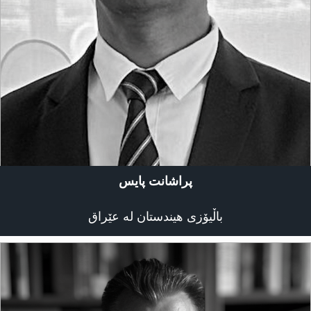
پراشانت پایس
باڵیۆزی هیندستان لە عێراق