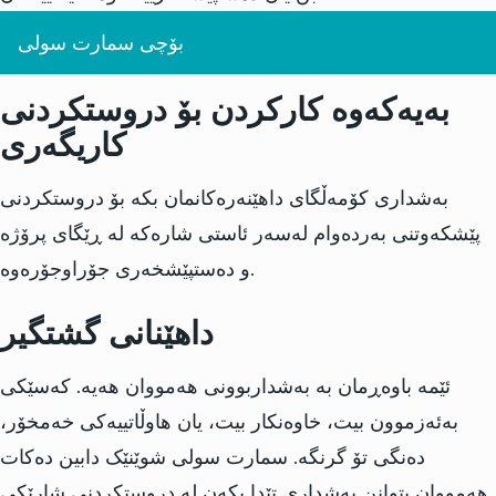
بۆچی سمارت سولی
بەیەکەوە کارکردن بۆ دروستکردنی
کاریگەری
بەشداری کۆمەڵگای داهێنەرەکانمان بکە بۆ دروستکردنی
پێشکەوتنی بەردەوام لەسەر ئاستی شارەکە لە ڕێگای پرۆژە
و دەستپێشخەری جۆراوجۆرەوە.
داهێنانی گشتگیر
ئێمە باوەڕمان بە بەشداربوونی هەمووان هەیە. کەسێکی
بەئەزموون بیت، خاوەنکار بیت، یان هاوڵاتییەکی خەمخۆر،
دەنگی تۆ گرنگە. سمارت سولی شوێنێک دابین دەکات
هەمووان بتوانن بەشداری تێدا بکەن لە دروستکردنی شارێکی