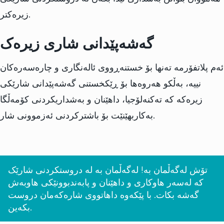
زیرەکتر.
گەشەپێدانی شاری زیرەک
ئەم پلاتفۆرمە تەنها بۆ خستنەڕووی ئالەنگاری و چارەسەرەکان
نییە، بەڵکو هەروەها بۆ ڕێکخستنی گەشەپێدانی شارێکی
زیرەکە کە تەکنەلۆجیا، داهێنان و بەشداریکردنی کۆمەڵگا
بەکاربهێنێت بۆ باشترکردنی ئەزموونی شار.
تۆش لەگەڵمان بە! لەگەڵمان بە لە دروستکردنی شارێک
کە لەسەر هاوکاری و داهێنان و پابەندبوونێکی هاوبەش
گەشە بکات. با پێکەوە داهاتووی شارەکەمان دروست
بکەین.