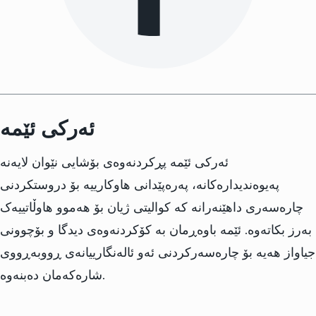
ئەرکی ئێمە
ئەرکی ئێمە پڕکردنەوەی بۆشایی نێوان لایەنە
پەیوەندیدارەکانە، پەرەپێدانی هاوکارییە بۆ دروستکردنی
چارەسەری داهێنەرانە کە کوالیتی ژیان بۆ هەموو هاوڵاتییەک
بەرز بکاتەوە. ئێمە باوەڕمان بە کۆکردنەوەی دیدگا و بۆچوونی
جیاواز هەیە بۆ چارەسەرکردنی ئەو ئالەنگارییانەی ڕووبەڕووی
شارەکەمان دەبنەوە.