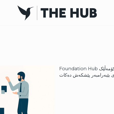
Foundation Hub شوێنێکی ئۆفیسی کراوە و بەیەکەوە کارکردنە، کۆمەڵێک