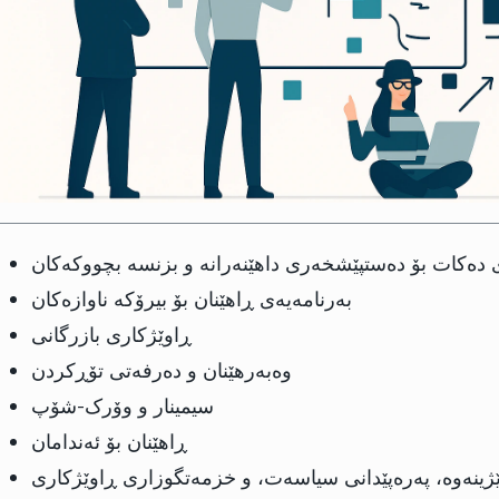
دەکات بۆ دەستپێشخەری داهێنەرانە و بزنسە بچووکەکان
بەرنامەیەی ڕاهێنان بۆ بیرۆکە ناوازەکان
ڕاوێژکاری بازرگانی
وەبەرهێنان و دەرفەتی تۆڕکردن
سیمینار و وۆرک-شۆپ
ڕاهێنان بۆ ئەندامان
ێژینەوە، پەرەپێدانی سیاسەت، و خزمەتگوزاری ڕاوێژکاری