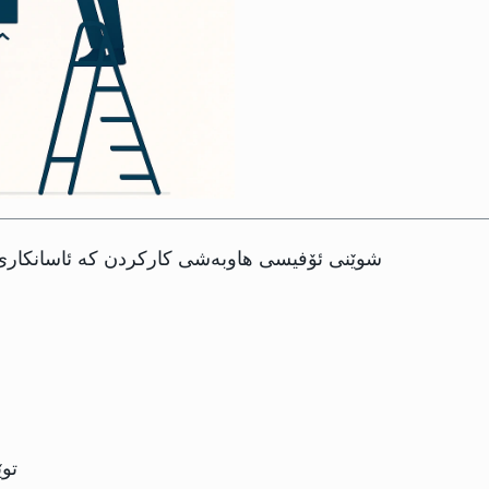
شوێنی ئۆفیسی هاوبەشی کارکردن کە ئاسانکاری 
تو