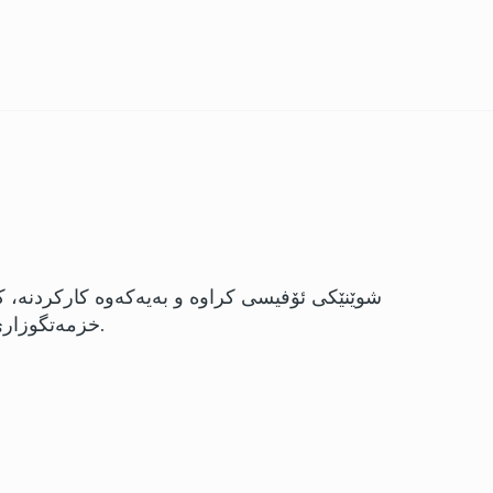
خزمەتگوزاری بێبەرامبەر پێشکەش دەکات.