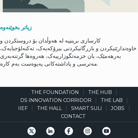
زیاتر بخوێنەوە
کارسازی بریتییە لە هەوڵدان بۆ دروستکردن و
خاوەندارێتیکردن و بازرگانیکردنی بیرۆکەیەک، تەکنەلۆجیایەک،
بەرهەمێک، یان خزمەتگوزارییەک، هەروەها گرتنەبەری
مەترسی و پاداشتەکانی پەیوەست بەم کارە.
THE FOUNDATION
THE HUB
Main
navigation
DS INNOVATION CORRIDOR
THE LAB
IIEF
THE HALL
SMART SULI
JOBS
CONTACT