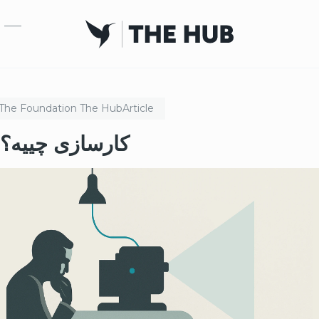
بازبدە بۆ ناوەڕۆکی سەرەکی
The Foundation
The Hub
Article
کارسازی چییە؟